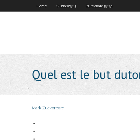
Home
Siuda86923
Burckhard39291
Quel est le but duto
Mark Zuckerberg