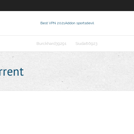
Best VPN 2021
Addon sportsdevil
Burckhard39291
Siuda86923
rrent